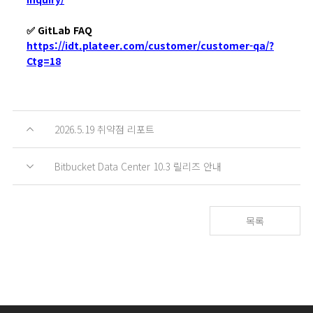
✅ GitLab FAQ
https://idt.plateer.com/customer/customer-qa/?
Ctg=18
2026.5.19 취약점 리포트
Bitbucket Data Center 10.3 릴리즈 안내
목록