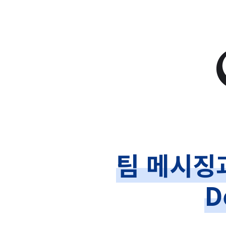
팀 메시징
D