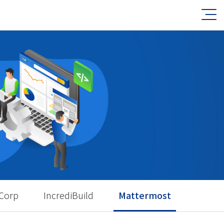
Corp
IncrediBuild
Mattermost