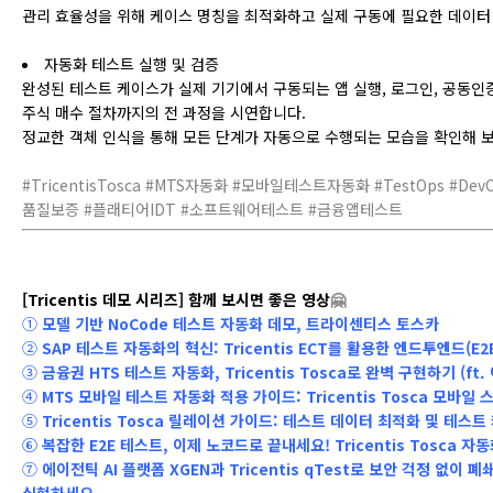
관리 효율성을 위해 케이스 명칭을 최적화하고 실제 구동에 필요한 데이터
자동화 테스트 실행 및 검증
완성된 테스트 케이스가 실제 기기에서 구동되는 앱 실행, 로그인, 공동인
주식 매수 절차까지의 전 과정을 시연합니다.
정교한 객체 인식을 통해 모든 단계가 자동으로 수행되는 모습을 확인해 보
#TricentisTosca #MTS자동화 #모바일테스트자동화 #TestOps #DevOp
품질보증 #플래티어IDT #소프트웨어테스트 #금융앱테스트
[Tricentis 데모 시리즈] 함께 보시면 좋은 영상
🤗
①
모델 기반 NoCode 테스트 자동화 데모, 트라이센티스 토스카
②
SAP 테스트 자동화의 혁신: Tricentis ECT를 활용한 엔드투엔드(E
③
금융권 HTS 테스트 자동화, Tricentis Tosca로 완벽 구현하기 (ft
④
MTS 모바일 테스트 자동화 적용 가이드: Tricentis Tosca 모바일
⑤
Tricentis Tosca 릴레이션 가이드: 테스트 데이터 최적화 및 테스
⑥
복잡한 E2E 테스트, 이제 노코드로 끝내세요! Tricentis Tosca 자
⑦
에이전틱 AI 플랫폼 XGEN과 Tricentis qTest로 보안 걱정 없이