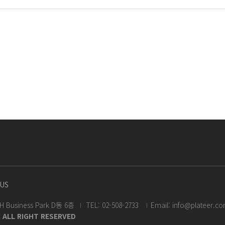
US
usiness Park D동 6층
TEL: 02-508-2733
Email: info@plateer.c
 ALL RIGHT RESERVED