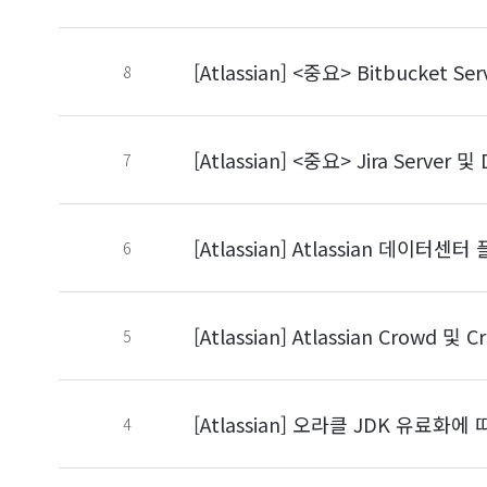
[Atlassian] <중요> Bitbucket S
8
[Atlassian] <중요> Jira Server
7
[Atlassian] Atlassian 데
6
[Atlassian] Atlassian Crowd 
5
[Atlassian] 오라클 JDK 유료화에 
4