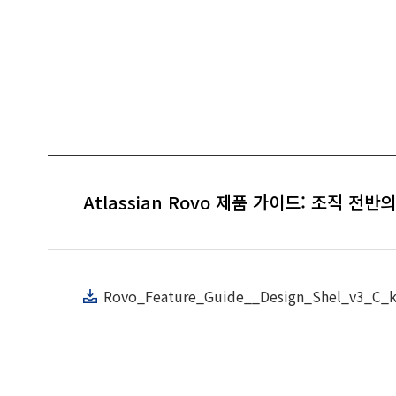
Atlassian Rovo 제품 가이드: 조직 전반
Rovo_Feature_Guide__Design_Shel_v3_C_k